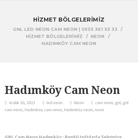
HIZMET BÖLGELERIMIZ
GNL LED NEON CAM NEON | 0553 361 53 33
HIZMET BÖLGELERIMIZ
NEON
HADIMKÖY CAM NEON
Hadımköy Cam Neon
Aralık 20, 2023
led neon
Neon
cam neon
,
gnl
,
gnl
cam neon
,
Hadımköy cam neon
,
Hadımköy neon
,
neon
GNL Cam Neon Hadımköy : Renkli Işıltılarla Şehrinize