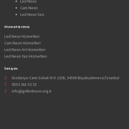
Led Neon
Cam Neon
Led Neon Yazı
Hizmetlerimiz
Led Neon Hizmetleri
Cam Neon Hizmetleri
Led Neon Art Hizmetleri
Led Neon Yazı Hizmetleri
İletişim
Dizdariye Cami Sokak N 0: 10/B, 34500 Büyükçekmece/İstanbul
0553 361 53 33
info@gnlledneon.org.tr