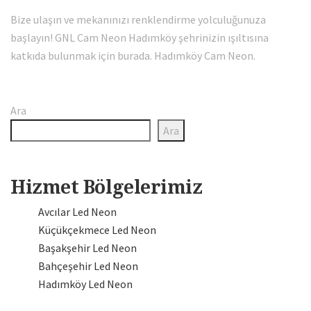
Bize ulaşın ve mekanınızı renklendirme yolculuğunuza
başlayın! GNL Cam Neon Hadımköy şehrinizin ışıltısına
katkıda bulunmak için burada. Hadımköy Cam Neon.
Ara
Ara
Hizmet Bölgelerimiz
Avcılar Led Neon
Küçükçekmece Led Neon
Başakşehir Led Neon
Bahçeşehir Led Neon
Hadımköy Led Neon