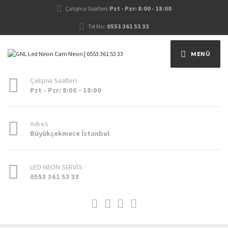
Çalışma Saatleri:
Pzt - Pzr: 8:00 - 18:00
Tel No:
0553 361 53 33
MENÜ
Çalışma Saatleri
Pzt - Pzr: 8:00 - 18:00
Adres
Büyükçekmece İstanbul
LED NEON SERVİS
0553 361 53 33